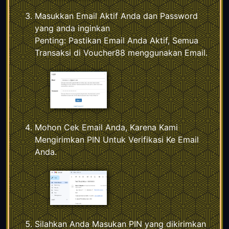
Masukkan Email Aktif Anda dan Password
yang anda inginkan
Penting: Pastikan Email Anda Aktif, Semua
Transaksi di Voucher88 menggunakan Email.
Mohon Cek Email Anda, Karena Kami
Mengirimkan PIN Untuk Verifikasi Ke Email
Anda.
Silahkan Anda Masukan PIN yang dikirimkan