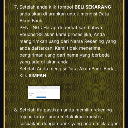
Setelah anda klik tombol
BELI SEKARANG
anda akan di arahkan untuk mengisi Data
Akun Bank.
PENTING : Harap di perhatikan bahwa
Voucher88 akan kami proses jika, Anda
mengirimkan uang dari Nama Rekening yang
anda daftarkan. Kami tidak menerima
pengiriman uang dari nama yang berbeda
yang ada di akun anda
Setelah Anda mengisi Data Akun Bank Anda,
Klik
SIMPAN
.
Setelah itu pastikan anda memilih rekening
tujuan target anda melakukan transfer,
sesuaikan dengan bank yang anda miliki agar