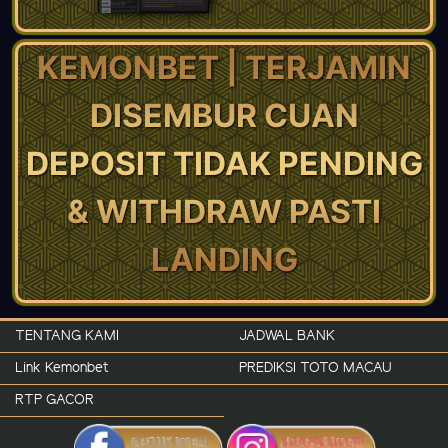
KEMONBET | TERJAMIN
DISEMBUR CUAN
DEPOSIT TIDAK PENDING
& WITHDRAW PASTI
LANDING
TENTANG KAMI
JADWAL BANK
Link Kemonbet
PREDIKSI TOTO MACAU
RTP GACOR