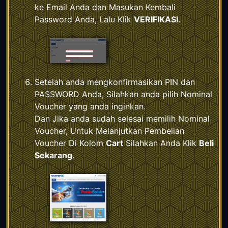
ke Email Anda dan Masukan Kembali
Password Anda, Lalu Klik
VERIFIKASI
.
Setelah anda mengkonfirmasikan PIN dan
PASSWORD Anda, Silahkan anda pilih Nominal
Voucher yang anda inginkan.
Dan Jika anda sudah selesai memilih Nominal
Voucher, Untuk Melanjutkan Pembelian
Voucher Di Kolom
Cart
Silahkan Anda Klik
Beli
Sekarang
.