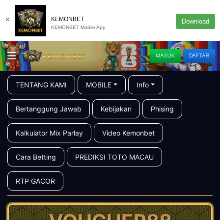
×
KEMONBET
Download
KEMONBET Mobile App
MASUK
DAFTAR
TENTANG KAMI
MOBILE
Info
Bertanggung Jawab
Kebijakan
Phising
Kalkulator Mix Parlay
Video Kemonbet
Cara Betting
PREDIKSI TOTO MACAU
RTP GACOR