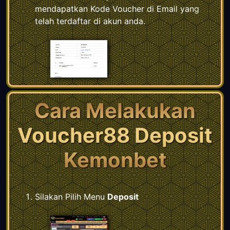
mendapatkan Kode Voucher di Email yang
telah terdaftar di akun anda.
Cara Melakukan
Voucher88 Deposit
Kemonbet
Silakan Pilih Menu
Deposit